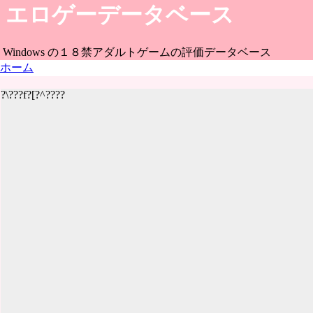
エロゲーデータベース
Windows の１８禁アダルトゲームの評価データベース
ホーム
?\???f?[?^????